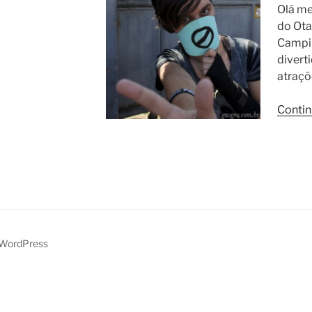
Olá me
do Ota
Campin
divert
atraçõ
Contin
 WordPress