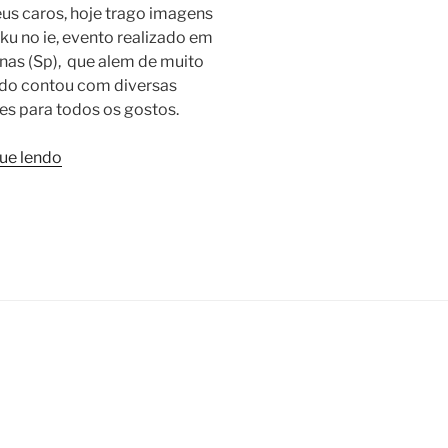
us caros, hoje trago imagens
ku no ie, evento realizado em
as (Sp), que alem de muito
ido contou com diversas
es para todos os gostos.
“Otaku
ue lendo
no
ie”