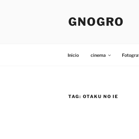
Pular
para
GNOGRO
o
conteúdo
Inicio
cinema
Fotogra
TAG:
OTAKU NO IE