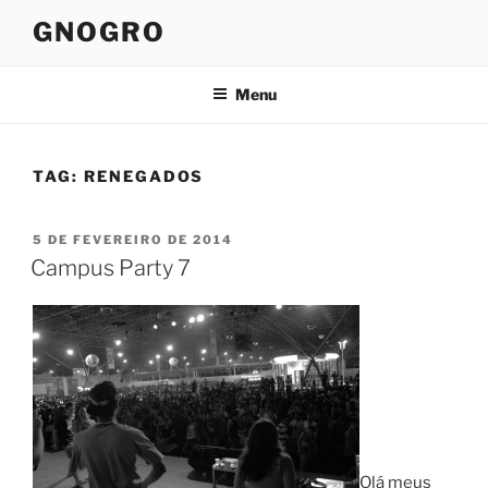
Pular
GNOGRO
para
o
conteúdo
Menu
TAG:
RENEGADOS
PUBLICADO
5 DE FEVEREIRO DE 2014
EM
Campus Party 7
Olá meus