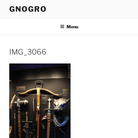
Pular
GNOGRO
para
o
conteúdo
Menu
IMG_3066