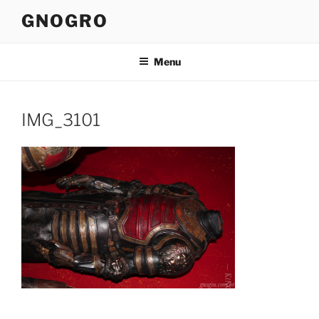
Pular
GNOGRO
para
o
conteúdo
Menu
IMG_3101