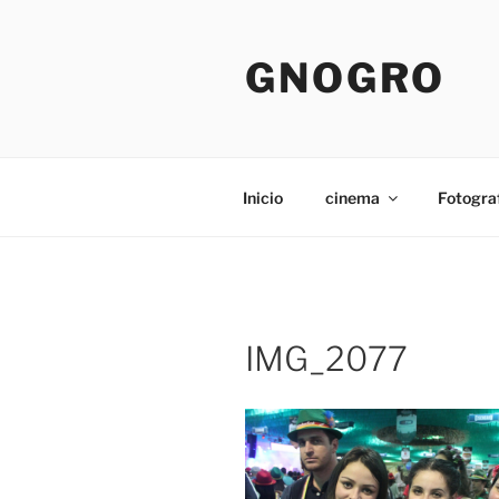
Pular
para
GNOGRO
o
conteúdo
Inicio
cinema
Fotogra
IMG_2077