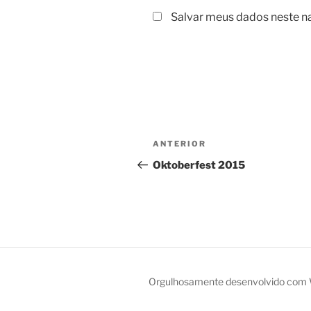
Salvar meus dados neste n
Navegação
Post
ANTERIOR
de
anterior
Oktoberfest 2015
Post
Orgulhosamente desenvolvido com