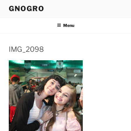
Pular
GNOGRO
para
o
conteúdo
Menu
IMG_2098