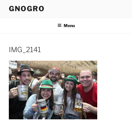
Pular
GNOGRO
para
o
conteúdo
Menu
IMG_2141