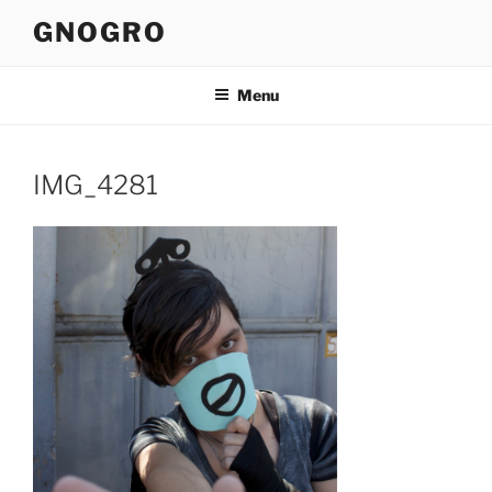
Pular
GNOGRO
para
o
conteúdo
Menu
IMG_4281