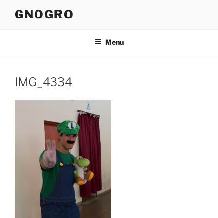
Pular
GNOGRO
para
o
conteúdo
Menu
IMG_4334