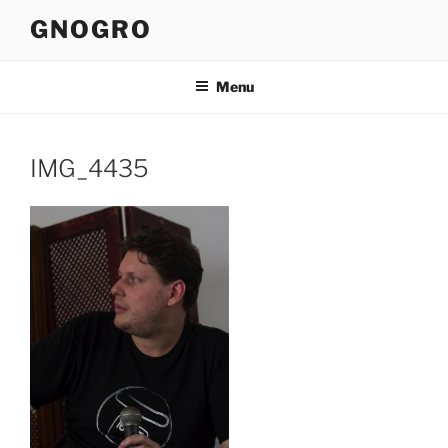
Pular
GNOGRO
para
o
conteúdo
Menu
IMG_4435