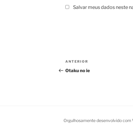
Salvar meus dados neste n
Navegação
Post
ANTERIOR
de
anterior
Otaku no ie
Post
Orgulhosamente desenvolvido com