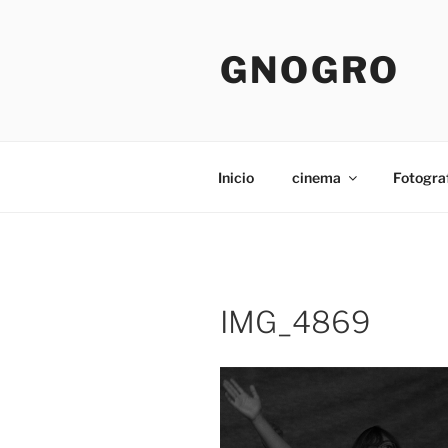
Pular
para
GNOGRO
o
conteúdo
Inicio
cinema
Fotogra
IMG_4869