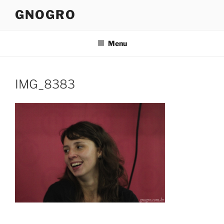
Pular
GNOGRO
para
o
conteúdo
Menu
IMG_8383