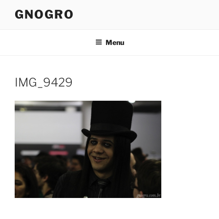
Pular
GNOGRO
para
o
conteúdo
Menu
IMG_9429